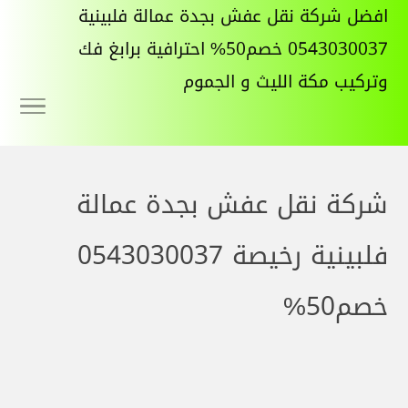
افضل شركة نقل عفش بجدة عمالة فلبينية
0543030037 خصم50% احترافية برابغ فك
وتركيب مكة الليث و الجموم
شركة نقل عفش بجدة عمالة
فلبينية رخيصة 0543030037
خصم50%