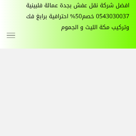
افضل شركة نقل عفش بجدة عمالة فلبينية
0543030037 خصم50% احترافية برابغ فك
وتركيب مكة الليث و الجموم