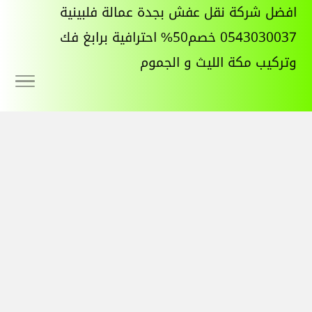
افضل شركة نقل عفش بجدة عمالة فلبينية
0543030037 خصم50% احترافية برابغ فك
وتركيب مكة الليث و الجموم