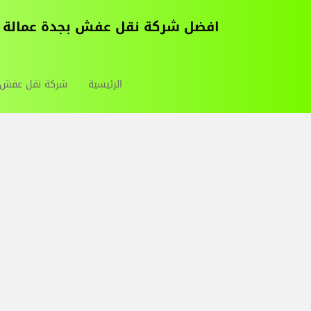
افضل شركة نقل عفش بجدة عمالة فلبينية 0543030037 خصم50% احترافية برابغ فك وتركيب م
الرئيسية
شركة نقل عفش ب