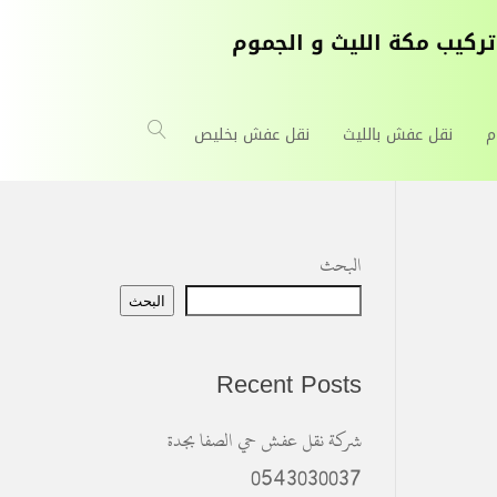
م
نقل عفش بالليث
نقل عفش بخليص
البحث
البحث
Recent Posts
شركة نقل عفش حي الصفا بجدة
0543030037