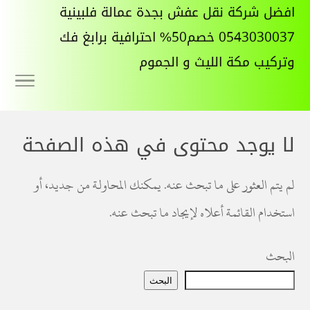
افضل شركة نقل عفش بجدة عمالة فلبينية
0543030037 خصم50% احترافية برابغ فك
وتركيب مكة الليث و الجموم
لا يوجد محتوى في هذه الصفحة
لم يتم العثور على ما تبحث عنه. يمكنك المحاولة من جديد، أو
استخدام القائمة أعلاه لإيجاد ما تبحث عنه.
البحث
البحث