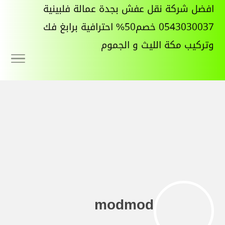
افضل شركة نقل عفش بجدة عمالة فلبينية
0543030037 خصم50% احترافية برابغ فك
وتركيب مكة الليث و الجموم
modmod