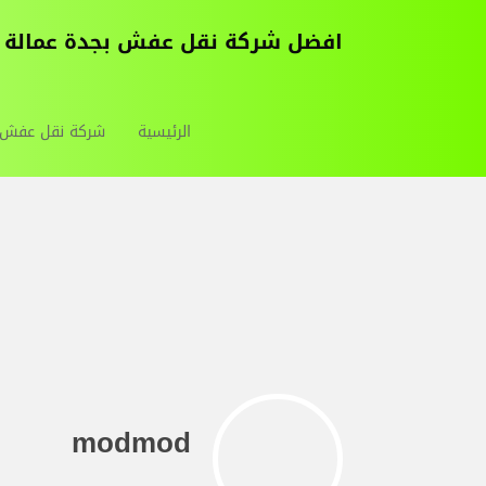
افضل شركة نقل عفش بجدة عمالة فلبينية 0543030037 خصم50% احترافية برابغ فك وتركيب م
الرئيسية
شركة نقل عفش ب
modmod