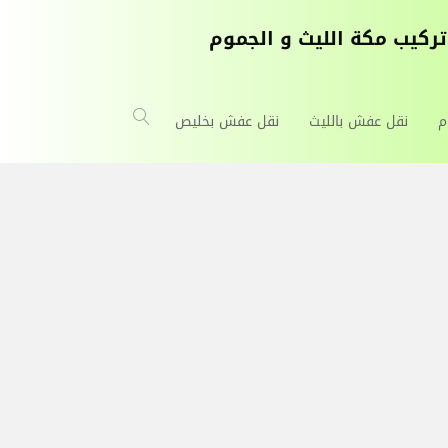
م
نقل عفش بالليث
نقل عفش بخليص