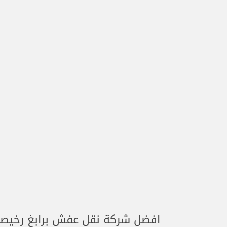
افضل شركة نقل عفش برابغ رخيصة 43030037